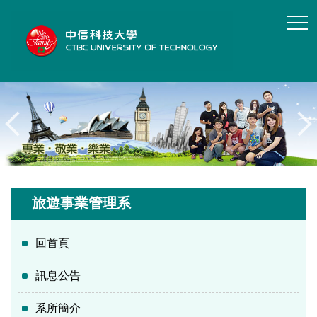
跳
到
主
要
內
容
區
旅遊事業管理系
回首頁
訊息公告
系所簡介