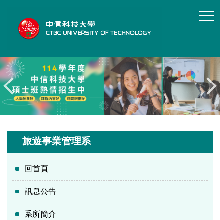
跳
到
主
要
內
容
區
旅遊事業管理系
回首頁
訊息公告
系所簡介