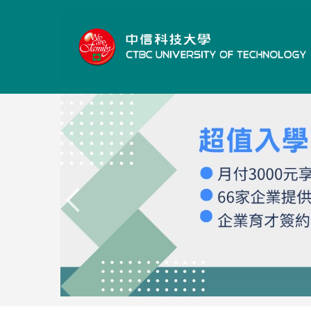
跳
到
主
要
內
容
區