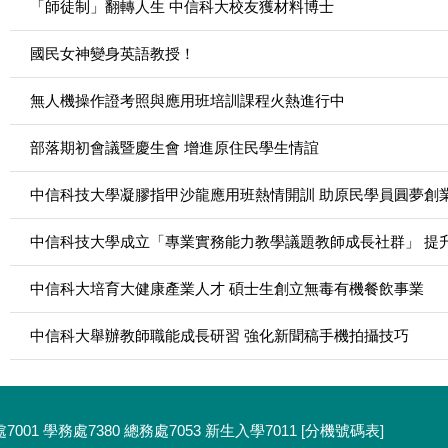
「師徒制」翻轉人生 中信科大校友獲材料博士
國民女神變身英語教授！
無人機操作證考照與應用班培訓課程火熱進行中
部落期初會議暨慶生會 增進原住民學生情誼
中信科技大學凝膠指甲沙龍應用班熱情開訓 助原民學員圓夢創
中信科技大學成立「專業實務能力教學議題教師成長社群」 提
中信科大培育大健康產業人才 碩士生創立無毒有機餐飲事業
中信科大舉辦教師職能成長研習 強化新聞稿手機拍攝技巧
務處7001 學務處7380 總務處7053 新生入學7011 [分機號碼表]